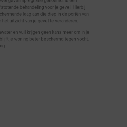
 wel gevelimpregnatie genoemd, is een
fstotende behandeling voor je gevel. Hierbij
hermende laag aan die diep in de poriën van
 het uitzicht van je gevel te veranderen.
water en vuil krijgen geen kans meer om in je
 blijft je woning beter beschermd tegen vocht,
ng.