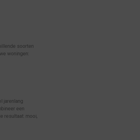
illende soorten
uwe woningen:
el jarenlang
mbineer een
e resultaat: mooi,