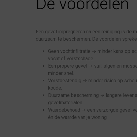
De voordelen
Een gevel impregneren na een reiniging is dé 
duurzaam te beschermen. De voordelen spreken
Geen vochtinfiltratie → minder kans op s
vocht of vorstschade.
Een propere gevel → vuil, algen en moss
minder snel.
Vorstbestendig → minder risico op scheur
koude.
Duurzame bescherming → langere levensd
gevelmaterialen.
Waardebehoud → een verzorgde gevel ver
én de waarde van je woning.