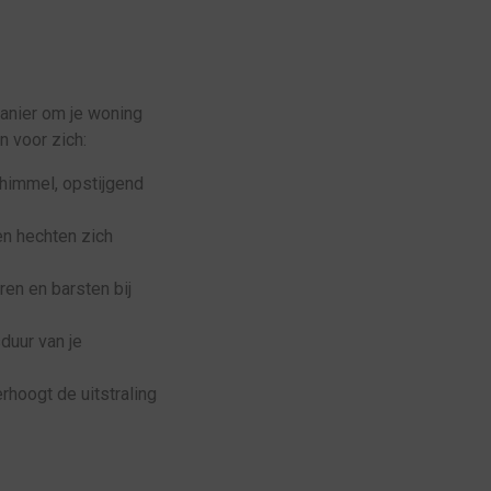
manier om je woning
 voor zich:
chimmel, opstijgend
en hechten zich
en en barsten bij
uur van je
hoogt de uitstraling