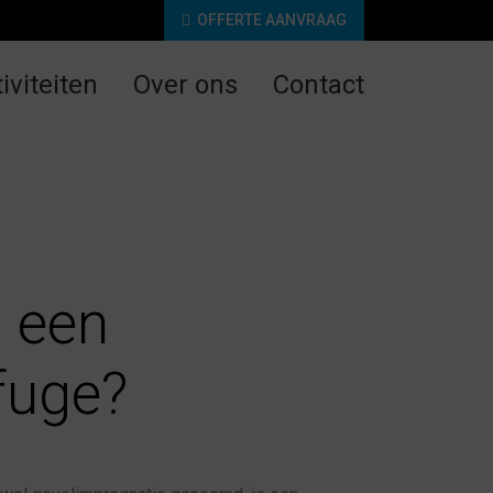
OFFERTE AANVRAAG
iviteiten
Over ons
Contact
s een
fuge?