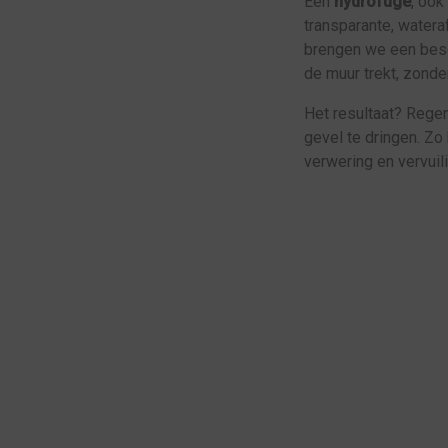
Een
hydrofuge
, ook
transparante, watera
brengen we een besc
de muur trekt, zonder
Het resultaat? Regen
gevel te dringen. Zo
verwering en vervuili