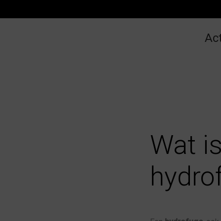
Act
Wat i
hydro