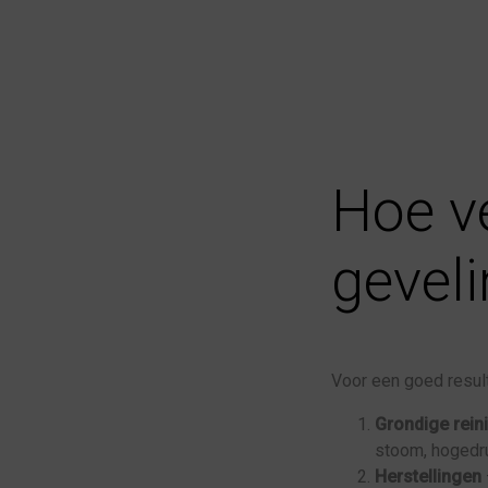
Hoe v
gevel
Voor een goed result
Grondige rein
stoom, hogedru
Herstellingen